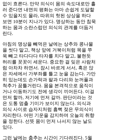
없이 흐른다. 만약 의식이 몸의 속도대로만 흘
러 준다면 내면의 평화는 아마 손쉽게 도달할
수 있을지도 몰라, 따위의 헛된 상상을 하다
보면 10분이 지나가 있다. 명상하는 동안 침묵
하는 몸과 소란스럽던 의식의 관계를 더듬거
린다.
아침의 명상을 빼먹은 날에는 상추와 콩나물
을 씻다 말고, 책상 앞에 거북이처럼 목을 쭈
욱 빼고 타다다다 타자를 치다 말고, 불현듯
허리를 꼿꼿이 세운다. 중요한 걸 잊은 사람처
럼 아차차 하면서. 잠시 바르게 서서, 혹은 앉
은 자세에서 가부좌를 틀고 눈을 감는다. 가만
히 있는데도 손가락과 팔과 다리와 눈꺼풀과
척추가 꿈틀거린다. 몸을 본격적으로 움직이
거나 이동하기도 전에 생각이 끼어든다. 이걸
먼저 할까, 저기에 먼저 갈까. 판단이라는 것
은 도통 멈출 기미가 보이지 않는다. 의식과
의식 사이로 습자지처럼 흠뻑 젖은 무의식이
자리한다. 어떤 기운을 감지하며 오늘의 취향
을 정한다. 선뜻 몸이 먼저 나서지 않는 날도
있다.
그런 날에는 춤추는 시간이 기다려진다. 5월