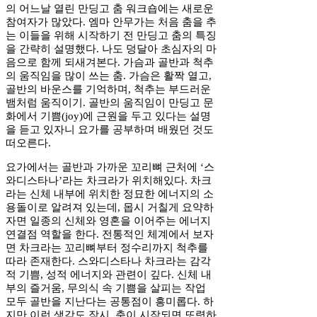
의 어느날 열린 만딩고 춤 워크숍에는 새로운
참여자가 많았다. 엠마 안무가는 처음 춤을 추
는 이들을 위해 시작하기 전 만딩고 춤의 특징
을 간략히 설명했다. 나도 덩달아 초심자의 마
음으로 함께 되새겨본다. 가슴과 골반과 척추
의 움직임을 많이 쓰는 춤. 가슴은 활짝 열고,
골반의 바운스를 기억하며, 척추는 부드러운
뱀처럼 움직이기. 골반의 움직임이 만딩고 문
화에서 기쁨(joy)에 근원을 두고 있다는 설명
을 듣고 있자니 요가를 공부하며 배웠던 것도
떠오른다.
요가에서는 골반과 가까운 꼬리뼈 근처에 ‘스
와디스타나’라는 차크라가 위치해있다. 차크
라는 신체 내부에 위치한 정묘한 에너지의 소
용돌이로 알려져 있는데, 몹시 거칠게 요약하
자면 일종의 신체와 영혼을 이어주는 에너지
연결점 역할을 한다. 전통적인 체계에서 보자
면 차크라는 꼬리뼈부터 정수리까지 척추를
따라 존재한다. 스와디스타나 차크라는 감각
적 기쁨, 성적 에너지와 관련이 깊다. 신체 내
부의 즐거움, 무의식 속 기쁨을 살피는 작업
모두 골반을 지난다는 공통점이 흥미롭다. 하
지만 이런 생각도 잠시, 춤이 시작되면 또렷하