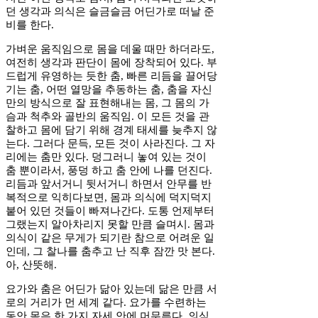
던 생각과 의식은 슬금슬금 어딘가로 떠날 준
비를 한다.
가벼운 움직임으로 몸을 데울 때만 하더라도,
여전히 생각과 판단이 몸에 장착되어 있다. 부
드럽게 유영하는 듯한 춤, 빠른 리듬을 끌어당
기는 춤, 어떤 열망을 추동하는 춤, 춤을 자신
만의 방식으로 잘 표현해내는 몸, 그 몸의 가
슴과 척추와 골반의 움직임. 이 모든 것을 관
찰하고 몸에 담기 위해 경계 태세를 늦추지 않
는다. 그러다 문득, 모든 것이 사라진다. 그 자
리에는 춤만 있다. 덩그러니 놓여 있는 것이
춤 뿐이라서, 풍덩 하고 춤 안에 나를 던진다.
리듬과 앞서거니 뒷서거니 하면서 안무를 반
복적으로 익히다보면, 몸과 의식에 덕지덕지
붙어 있던 것들이 빠져나간다. 도통 언제부터
그랬는지 알아차리지 못할 만큼 슬며시. 몸과
의식이 같은 무게가 되기란 참으로 어려운 일
인데, 그 찰나를 춤추고 난 직후 잠깐 맛 본다.
아, 산뜻해.
요가와 춤은 어딘가 닮아 있는데 닮은 만큼 서
로의 거리가 먼 세계 같다. 요가를 수련하는
동안 몸은 한 가지 자세 안에 머무른다. 의식