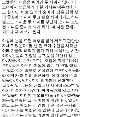
오랫동안 마음을 빼앗긴 두 세계가 있다. 이
코너에서 언급하기에 한 가지는 너무 뻔한가
도 싶지만. 바로 요가와 춤이다. 남은 평생 삶
의 중심에 가까이 두고 싶은 세계이기도 하다.
멀고도 가까운 두 세계를 부단히 오가다 보면
전과 다른 존재가 되기 위해, 더 나은 존재가
되기 위해 애쓰게 된다.
아침에 눈을 뜨면 척추를 곧게 세우고 편안한
자세로 앉는다. 몇 년 전 요가 수련을 시작한
이래 가급적 빼먹지 않기 위해 노력하는 시간
이다. 온몸의 긴장을 풀고 눈을 가만히 감는
다. 지금, 이 순간 흐르는 호흡에 귀를 기울여
본다. 몸은 아무런 미동이 없는 가운데, 생각
은 빛과 같은 속도로 쏜살같이 흐른다. 오늘따
라 어깨가 왜 이리 뻐근하지. 이따 점심은 뭐
먹을까. 아, 맞다. 어제 엄마한테 전화한다는
걸 까먹었네. 몸의 관찰에서 시작해 소소한 일
상의 이슈가 지나간다. 까마득하게 잊고 지내
던 일들이 참참이 떠오를 때도 있다. 만화책을
처음 빌려줬던 그 애 이름이 뭐였더라. 얼굴이
희고 고운 애였는데. 간밤에 꾼 꿈은 무거웠
어. 어딘가를 헤맸던 것 같은데 그곳이 어디였
을까. 의식은 잠시도 가만히 있지 못하고 맥락