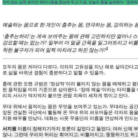
하지 않는 실천 윤리인 페미니즘을 중심에 두고 지금, 오늘의 춤을 살펴본다. ‘침묵
예술하는 몸으로 한 개인이 춤추는 몸, 연극하는 몸, 강의하는 
‘춤추는허리’는 계속 보여주는 몸에 관해 고민하지만 얼마나 스
강요할 때는 없는가? 일부러 더 얼굴 근육을 일그러트리고 비틀
2
착한 불구자가 되어 일찍 마치려고 하진 않는가?
모두의 몸은 저마다 다르다. 각자의 고유성을 지닌 채로 살아간다고
로 삶을 바꿔낸 경험이 충분하다고 말할 수 있을까.
춤에 관한 오랜 규범은 ‘정상적’이라 불리지 않는 몸을 배제하고 폄
된 움직임을 미의 기준으로 삼아왔다. ‘장애 예술’이라는 타이틀을
리의 서사가 덕지덕지 붙으면 관람 의욕이 세차게 꺾이고 만다.
무대 위에서 움직이는 몸은 무엇을 보여주고 있는가. 무대라는 공간
앞둔 견실한 극단에서 활동해 온 무대 위의 퍼포머들은 각자의 몸을,
지원 배우를 만났다. 대화는 사뭇 무용단의 이름을 연상하게 만드
서지원
이름이 정해지기까지 토론이 길었다고 들었다. 여러 신체 부위
않나. 그런데 우리의 허리는 휘어지고, 비틀어지고, 뚱뚱하기도 하고