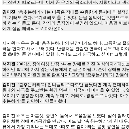
는 장면이 떠오르는데. 이게 곧 우리의 목소리이자, 저항이라고 생
김미진
‘춤추는허리’라는 이름은 장애를 수용함과 동시에 역설적인 
고, 기뻐도 춘다. 무기력해도 출 수 있다. 눈을 깜박이는 것만으로
까 하는 의문도 든다. 각자의 움직임이 분명히 있으나, 마음껏 써보
에게 점점 매력적으로 다가온다.
서지원 배우는 현재 ‘춤추는허리’의 단장이기도 하다. 고등학교 졸업
극을 한다고 해서 보러 갔다. 난생처음 관람한 연극이 너무 “내 이
을 초대해 준 언니에게 말했다. “나도 그거 연극하고 싶어!” 그렇게 
서지원
2002년, 장애여성 난장 <나는 장애를 가진 여성이다> 패
하지만 학교에 가지 않은 이들에게 한글은 어렵고, 손에 장애를 지닌
내자! 우리의 자원인 몸을 활용하자! 그렇게 ‘춤추는허리’가 만들어
김미진
‘춤추는허리’가 언니들의 수다로만 끝났다면 계속 연대하며 
환대와 자극을 주고받는 환경 덕분에 지금까지 이어올 수 있었다. 일
보이기로 결정한 이후, 계속 무대로, 거리로, 광장으로 나갔다. 아
추는허리’를 단단하게 만들어왔다.
김미진 배우는 마흔셋, 중년에 들어서 우울감을 느꼈다. 삶이 달라
운명처럼 장애여성공감을 만났다. 어느 날, ‘춤추는허리’의 한 배우
뷰에서 가장 기억나는 무대로 <따로 또 같이>라는 몸짓 공연을 꼽았