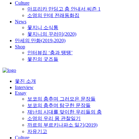
Culture
아프리카 만딩고 춤 안내서 씨즌 1
소영의 만데 전래동화집
News
몿지니 소식통
몿지니의 꾸러미(2020)
만세의 만화(2019-2020)
Shop
인터뷰집 ‘춤과 땡땡’
몿진의 굿즈들
몿진 소개
Interview
Essay
보코의 춤추며 그러모은 문장들
보코의 춤추며 탐구한 문장들
재난의 시대를 맞이한 우리들의 춤
소영의 우리 몸 관찰일기
까르의 부르키나파소 일기(2019)
자유기고
Culture