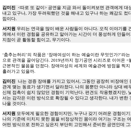
김미진
<따로 또 같이> 공연을 지금 와서 돌이켜보면 관객에게 대상
내고 있구나, 가장 두려워했던 것을 해내고 있구나 하는 쾌감도 컸다.
낌이다.
서지원
우리는 연극을 많이 배운 사람들이 아니다. 오직 이야기를 건
계에서 이런 경험을 공유하고 알아가는 시간이 더 풍성하게 만들어지
지점이 곧 활동할 힘이고, 무기이다.
‘춤추는허리’의 작품은 ‘장애여성이 하는 예술이란 무엇인가?’라는
으로 관객을 끌어당긴다. 2019년까지 정기공연 시리즈로 이어온 <
근본적인 물음을 던졌다. 장애여성의 세계와 예술관에 방점을 찍지 
흘러가고 있을까.
김미진
나는 경증 장애를 가지고 있어서, 그동안 굉장히 비장애인 
관계 맺는 동료가 생기면서 달라졌다. 나의 몸뿐만 아니라 상대 배우
신체 접촉이 쉽지 않았던 경험이 기억난다. 편견도 작용했겠지만, 낯
서는 감각은 이런 방식으로 확장될 수 있다고 생각한다. 내가 변한 
나올 것이다.
서지원
모두에게 필요한 경험이지만, 누구나 갖기 어려운 경험이기도 
나의 기준에 미치지 못한 몸을 비정상적인 몸이라 여기는 구조는 여
어떤 방식으로 전하고 싶은지 부단히 고민해서 준비한 공연인데 그저