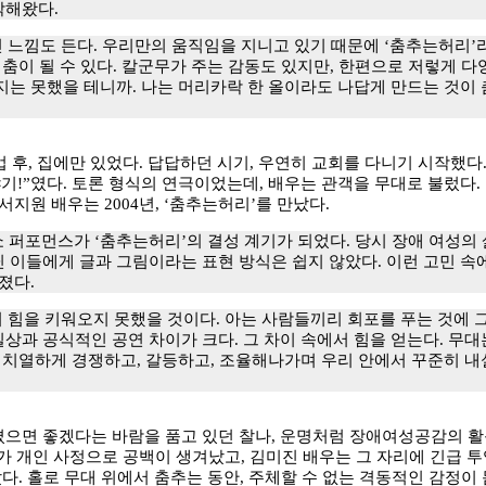
각해왔다.
느낌도 든다. 우리만의 움직임을 지니고 있기 때문에 ‘춤추는허리’라
도 춤이 될 수 있다. 칼군무가 주는 감동도 있지만, 한편으로 저렇게
지는 못했을 테니까. 나는 머리카락 한 올이라도 나답게 만드는 것이
 후, 집에만 있었다. 답답하던 시기, 우연히 교회를 다니기 시작했다.
야기!”였다. 토론 형식의 연극이었는데, 배우는 관객을 무대로 불렀다.
서지원 배우는 2004년, ‘춤추는허리’를 만났다.
션쇼 퍼포먼스가 ‘춤추는허리’의 결성 계기가 되었다. 당시 장애 여성
 이들에게 글과 그림이라는 표현 방식은 쉽지 않았다. 이런 고민 속
졌다.
힘을 키워오지 못했을 것이다. 아는 사람들끼리 회포를 푸는 것에 그칠
상과 공식적인 공연 차이가 크다. 그 차이 속에서 힘을 얻는다. 무
주 치열하게 경쟁하고, 갈등하고, 조율해나가며 우리 안에서 꾸준히 내
졌으면 좋겠다는 바람을 품고 있던 찰나, 운명처럼 장애여성공감의 활
가 개인 사정으로 공백이 생겨났고, 김미진 배우는 그 자리에 긴급 투입
다. 홀로 무대 위에서 춤추는 동안, 주체할 수 없는 격동적인 감정이 