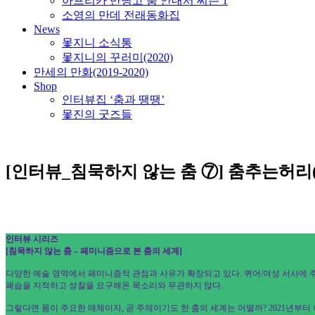
아프리카 만딩고 춤 안내서 씨즌 1
소영의 만데 전래동화집
News
몿지니 소식통
몿지니의 꾸러미(2020)
만세의 만화(2019-2020)
Shop
인터뷰집 ‘춤과 땡땡’
몿진의 굿즈들
[인터뷰_침묵하지 않는 춤 ⑦] 춤추는허리(
인터뷰 시리즈
[침묵하지 않는 춤 – 페미니즘으로 본 춤의 세계]
다양한 예술 영역에서 페미니즘적 관점과 사유가 확장되고 있다. 퀴어/여성 서사에 
폐습을 지적하고 성찰을 요구해온 목소리와 무관하지 않다.
그렇다면 몸이 주요한 매체이자, 곧 주체이기도 한 춤의 세계는 어떨까? 2021년부터 