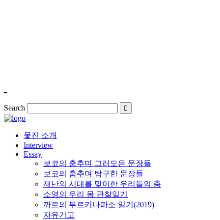
Lorem ipsum dolor sit amet, consectetur adipi Suspend isse ultrices hen
Amazing home presentations
Creating and building brands
Projects Gallery
Search
몿진 소개
Interview
Essay
보코의 춤추며 그러모은 문장들
보코의 춤추며 탐구한 문장들
재난의 시대를 맞이한 우리들의 춤
소영의 우리 몸 관찰일기
까르의 부르키나파소 일기(2019)
자유기고