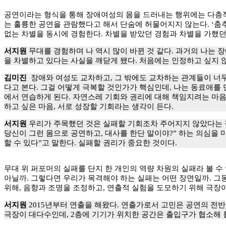
공연이라는 형식을 통해 장애여성의 몸을 드러내는 행위에는 다층적
는 훌륭한 공연을 관람했다고 해서 단숨에 허물어지지 않는다. ‘춤
없는 차별을 동시에 경험한다. 차별을 받았던 경험과 차별을 가했던
서지원
무대를 경험하며 나 역시 많이 바뀐 것 같다. 과거의 나는
을 차별하고 있다는 사실을 깨닫게 됐다. 처음에는 인정하고 싶지 
김미진
장애와 여성도 교차하고, 그 밖에도 교차하는 관계들이 너무
다고 본다. 그걸 어떻게 극복할 것인가가 핵심인데, 나는 동료애를
에서 연습하게 된다. 자연스레 기회와 권리에 대해 책임지려는 마음
하고 싶은 마음, 서로 성장할 기회라는 생각이 든다.
서지원
우리가 주목했던 것은 실패할 기회조차 주어지지 않았다는 점이
당신이 그런 몸으로 공연하고, 대사를 한단 말이야?” 하는 의심을 
할 수 있다”고 말한다. 실패할 권리가 중요한 것이다.
무대 위 퍼포머의 실패를 단지 한 개인의 역량 차원의 실패라 볼 수
아닐까. 그렇다면 우리가 목격해야 하는 실패는 어떤 장면일까. 그
위해, 음향과 조명을 조정하고, 연출적 실험을 도모하기 위해 극장이
서지원
2015년부터 연출을 해왔다. 연출가로서 고민은 공연의 전반
극장이 대다수인데, 2층에 기기가 위치한 공간은 출입구가 협소해 