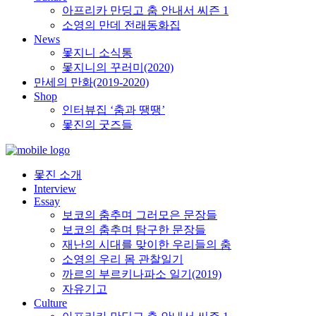
아프리카 만딩고 춤 안내서 씨즌 1
소영의 만데 전래동화집
News
몿지니 소식통
몿지니의 꾸러미(2020)
만세의 만화(2019-2020)
Shop
인터뷰집 ‘춤과 땡땡’
몿진의 굿즈들
몿진 소개
Interview
Essay
보코의 춤추며 그러모은 문장들
보코의 춤추며 탐구한 문장들
재난의 시대를 맞이한 우리들의 춤
소영의 우리 몸 관찰일기
까르의 부르키나파소 일기(2019)
자유기고
Culture